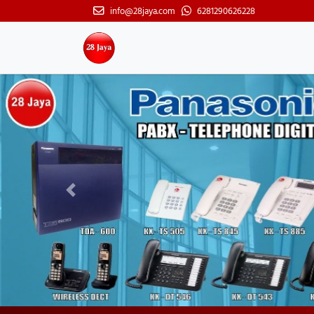
info@28jaya.com
6281290626228
Previous