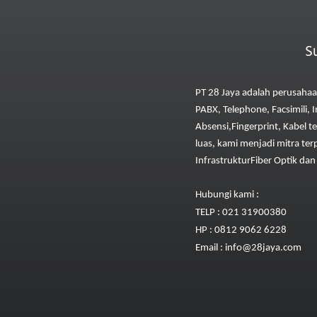
S
PT 28 Jaya adalah perusahaan
PABX, Telephone, Facsimili, 
Absensi,
Fingerprint, Kabel t
luas, kami menjadi mitra ter
Infrastruktur
Fiber Optik da
Hubungi kami :
TELP : 021 31900380
HP : 0812 9062 6228
Email : info@28jaya.com