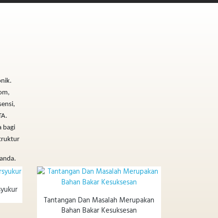
onik.
com,
sensi,
TA.
 bagi
truktur
 anda.
syukur
Tantangan Dan Masalah Merupakan
Bahan Bakar Kesuksesan