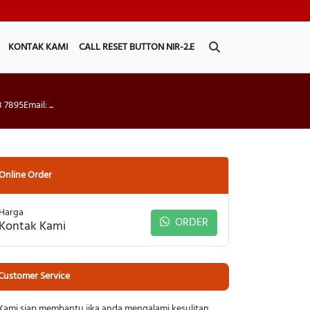
KONTAK KAMI
CALL RESET BUTTON NIR-2.E
895Email: ...
Online Order
Harga
ORDER
Kontak Kami
Customer Service
Kami siap membantu jika anda mengalami kesulitan