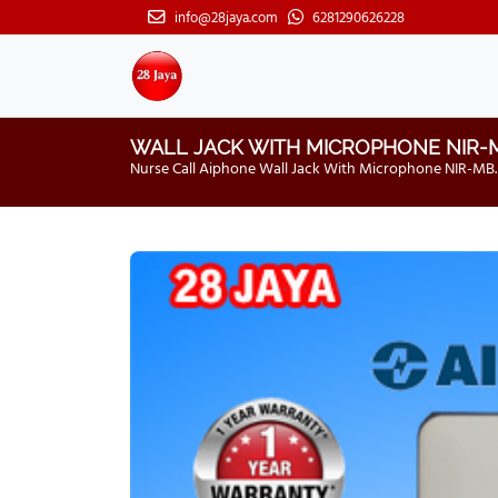
info@28jaya.com
6281290626228
WALL JACK WITH MICROPHONE NIR-
Nurse Call Aiphone Wall Jack With Microphone NIR-MB.EU