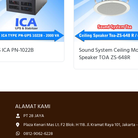
 ICA PN-1022B
Sound System Ceiling M
Speaker TOA ZS-648R
ALAMAT KAMI
PT 28 JAYA
Plaza Kenari Mas Lt: F2 Blok: H 118. Jl. Kramat Raya 101, Jakarta 
0812-9062-6228