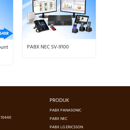
PABX NEC SV-9100
ount
PRODUK
PABX PANASONIC
- 10440
PABX NEC
PABX LG ERICSSON