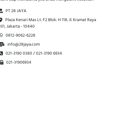
PT 28 JAYA
Plaza Kenari Mas Lt: F2 Blok: H 118. Jl. Kramat Raya
101, Jakarta - 10440
0812-9062-6228
info@28jaya.com
021-3190 0380 / 021-3190 6934
021-31906934