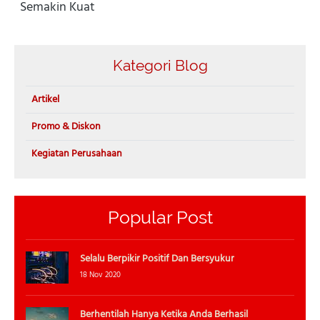
Semakin Kuat
Kategori Blog
Artikel
Promo & Diskon
Kegiatan Perusahaan
Popular Post
Selalu Berpikir Positif Dan Bersyukur
18 Nov 2020
Berhentilah Hanya Ketika Anda Berhasil